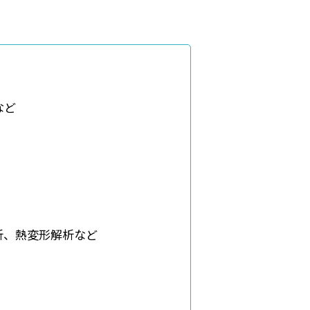
など
析、熱変形解析など