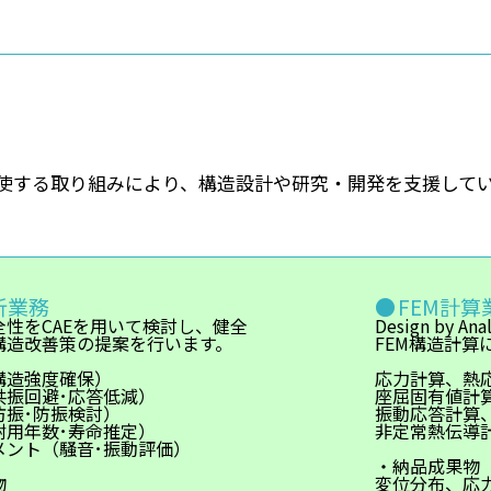
使する取り組みにより、構造設計や研究・開発を支援して
析業務
FEM計算
全性をCAEを用いて検討し、健全
Design by
構造改善策の提案を行います。
FEM構造計算
構造強度確保）
応力計算、熱
共振回避･応答低減）
座屈固有値計
防振･防振検討）
振動応答計算
耐用年数･寿命推定）
非定常熱伝導
メント（騒音･振動評価）
・納品成果物
物
変位分布、応