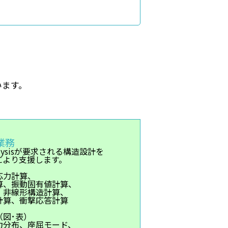
います。
業務
 Analysisが要求される構造設計を
により支援します。
応力計算、
算、振動固有値計算、
、非線形構造計算、
計算、衝撃応答計算
（図･表）
力分布、座屈モード、