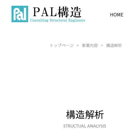
HOME
F2GSS
COMPANY INFORMATION
BUSINESS
PRODUCT
RECRUIT
新卒採用 募
構造設計
企業情報
事業内容
製品紹介
採用情報
トップページ
事業内容
構造解析
水源
経験者採用 
建築×BIM
構造解析
STRUCTUAL ANALYSIS