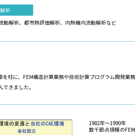
解析
流動解析、都市熱評価解析、内熱機内流動解析など
構築を柱に、FEM構造計算業務や技術計算プログラム開発業
んできました。
1982年～1990年
数千節点規模のFE