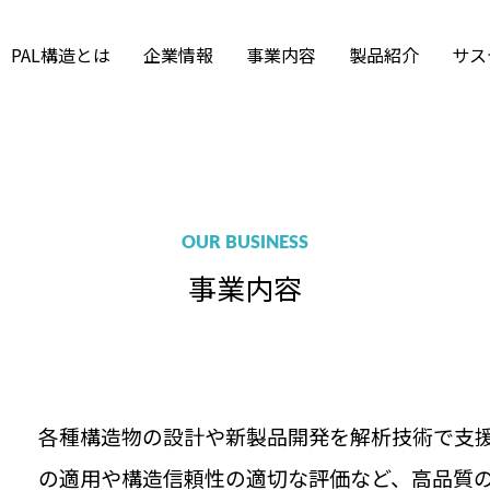
PAL構造とは
企業情報
事業内容
製品紹介
サス
Tekla Structureの活
拠点・アクセス
沿革・組織図
Frame-2 Graphic
PALM-A for Windows
集要項
福利厚生
採用のお問い合わ
構造解析
用
SWAPS
ISO 9001
募集要項
採用情報ニュース
インターンシップ
土木技術
風力発電エンジニア
OUR BUSINESS
事業内容
各種構造物の設計や新製品開発を解析技術で支
の適用や構造信頼性の適切な評価など、高品質