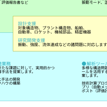
，評価報告書など
振動モード、
設計支援
対象構造物、プラント構造物、船舶、
自動車、ロケット、機械部品、精密機器
研究開発支援
振動、強度、流体連成などの諸問題に対応します
発業務
解析ツー
新たな課題に対して、実用的かつ
多様な構造問
算手法を提案します。
ールを活用す
案します。
化手法の開発
ウハウの構築
技術計算プロ
プリ（自動メ
ポスト（評価