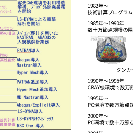
1982年～
技術計算プログラム
1985年～1990年
数十万節点規模の陽
タンカ
1990年～1995年
CRAY機環境で数万
1995年～
PC環境で数万節点規
2000年～
PC環境で数十万節