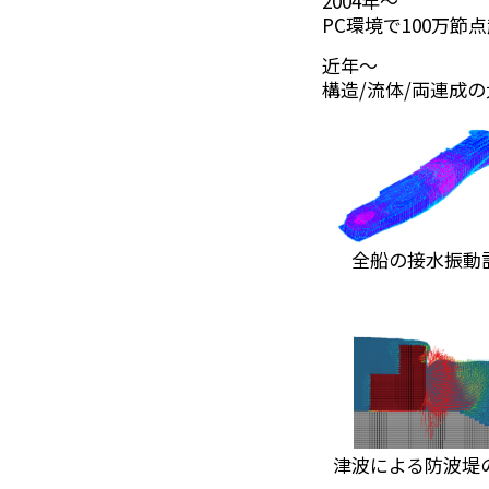
2004年～
PC環境で100万節
近年～
構造/流体/両連成
全船の接水振動
津波による防波堤