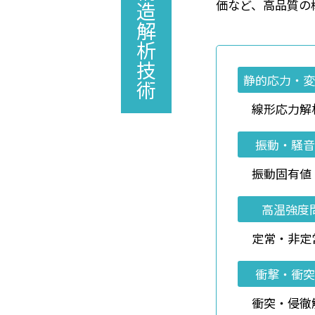
構造解析技術
価など、高品質の
静的応力・変
線形応力解
振動・騒音
振動固有値
高温強度
定常・非定
衝撃・衝突
衝突・侵徹