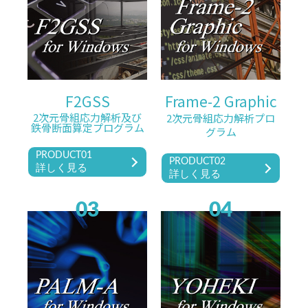
F2GSS
Frame-2 Graphic
2次元骨組応力解析及び
2次元骨組応力解析プロ
鉄骨断面算定プログラム
グラム
PRODUCT01
PRODUCT02
詳しく見る
詳しく見る
03
04