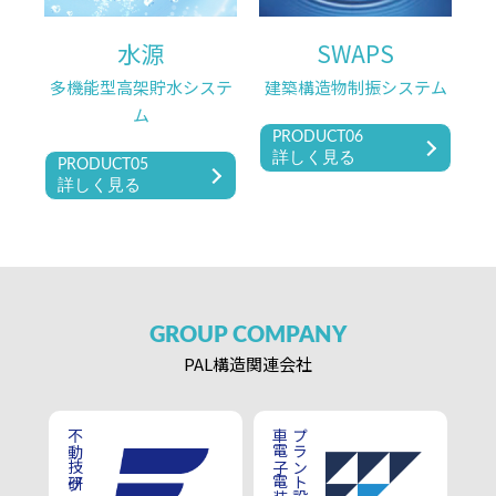
水源
SWAPS
多機能型高架貯水システ
建築構造物制振システム
ム
PRODUCT06
詳しく見る
PRODUCT05
詳しく見る
GROUP
COMPANY
PAL構造
関連会社
不動技研グループ
車電子電装品開発