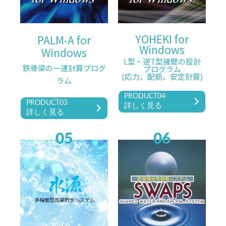
YOHEKI for
PALM-A for
Windows
Windows
L型・逆T型擁壁の設計
鉄骨梁の一連計算プログ
プログラム
(応力、配筋、安定計算)
ラム
PRODUCT04
PRODUCT03
詳しく見る
詳しく見る
05
06