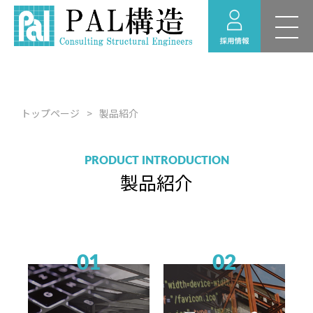
新卒採用 募集要項
RECRUIT
採用情報
福利厚生
トップページ
製品紹介
採用のお問い合わせ
経験者採用 募集要項
PRODUCT INTRODUCTION
製品紹介
採用情報ニュース
インターンシップ情
報
01
02