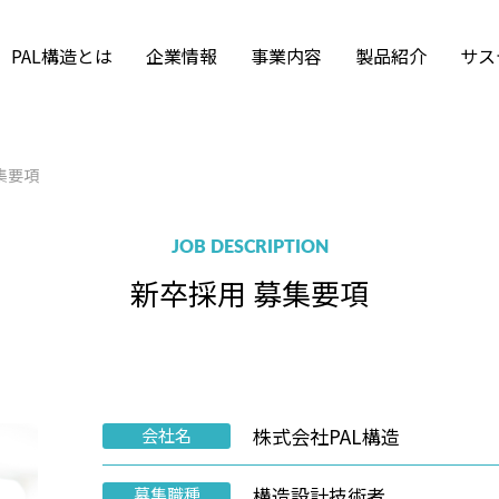
PAL構造とは
企業情報
事業内容
製品紹介
サス
Tekla Structureの活
拠点・アクセス
沿革・組織図
Frame-2 Graphic
PALM-A for Windows
集要項
福利厚生
採用のお問い合わ
構造解析
用
集要項
SWAPS
ISO 9001
募集要項
採用情報ニュース
インターンシップ
土木技術
風力発電エンジニア
JOB DESCRIPTION
新卒採用 募集要項
株式会社PAL構造
会社名
構造設計技術者
募集職種