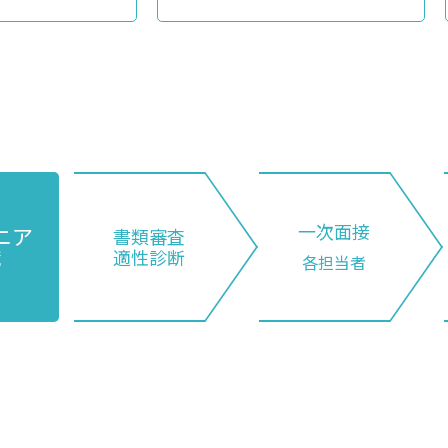
一次面接
ニア
書類審査
職
適性診断
各担当者