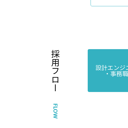
採用
設計エンジ
フロー
・事務
FLOW