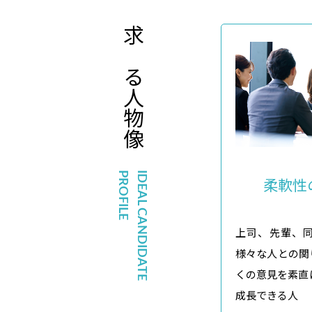
求める
人物像
PROFILE
IDEAL CANDIDATE
柔軟性
上司、先輩、
様々な人との関
くの意見を素直
成長できる人