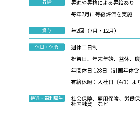
昇進や昇格による昇給あり
昇給
毎年3月に等級評価を実施
年2回（7月・12月）
賞与
週休二日制
休日・休暇
祝祭日、年末年始、盆休、
年間休日 128日（計画年休含
有給休暇：入社日（4/1）よ
社会保険、雇用保険、労働
待遇・福利厚生
社内融資 など