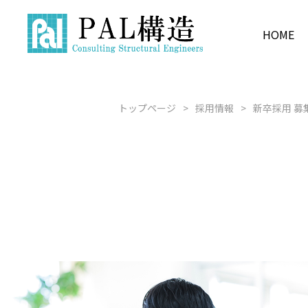
HOME
F2GSS
COMPANY INFORMATION
BUSINESS
PRODUCT
RECRUIT
新卒採用 募
構造設計
企業情報
事業内容
製品紹介
採用情報
トップページ
採用情報
新卒採用 募
水源
経験者採用 
建築×BIM