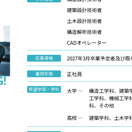
建築設計技術者
土木設計技術者
構造解析技術者
CADオペレーター
2027年3月卒業予定者及び既
応募資格
正社員
雇用形態
!
希望学部・学科
大学 ―
構造工学科、建築
工学科、機械工学
科、その他
高校 ―
建築学科、土木学