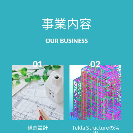
事業内容
OUR BUSINESS
01
02
構造設計
Tekla Structureの活
用