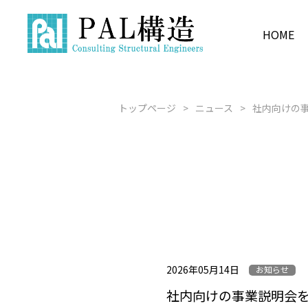
HOME
F2GSS
COMPANY INFORMATION
BUSINESS
PRODUCT
RECRUIT
新卒採用 募
構造設計
企業情報
事業内容
製品紹介
採用情報
トップページ
ニュース
社内向けの
水源
経験者採用 
建築×BIM
2026年05月14日
お知らせ
社内向けの事業説明会