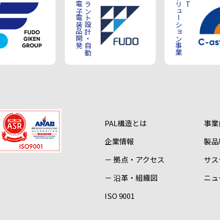
車電子電装品開発
プラント設計・自動
ソリューション事業
IT
PAL構造とは
事業
企業情報
製品
－ 拠点・アクセス
サス
－ 沿革・組織図
ニュ
ISO 9001