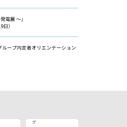
風力発電展 ～」
19日）
グループ内定者オリエンテーション