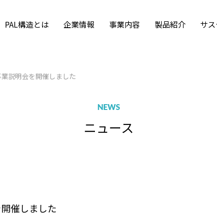
PAL構造とは
企業情報
事業内容
製品紹介
サス
Tekla Structureの活
拠点・アクセス
沿革・組織図
Frame-2 Graphic
PALM-A for Windows
集要項
福利厚生
採用のお問い合わ
構造解析
用
事業説明会を開催しました
SWAPS
ISO 9001
募集要項
採用情報ニュース
インターンシップ
土木技術
風力発電エンジニア
NEWS
ニュース
を開催しました