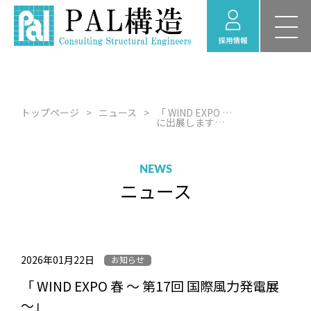
新卒採用 募集要項
RECRUIT
採用情報
福利厚生
トップページ
ニュース
「 WIND EXPO 春 ～ 第17回 国際風力発電展 ～」
採用のお問い合わせ
に出展します（2026年3月17日～3月19日）
経験者採用 募集要項
NEWS
採用情報ニュース
ニュース
インターンシップ情
報
2026年01月22日
お知らせ
「 WIND EXPO 春 ～ 第17回 国際風力発電展
～」