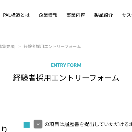
PAL構造とは
企業情報
事業内容
製品紹介
サス
Tekla Structureの活
拠点・アクセス
沿革・組織図
Frame-2 Graphic
PALM-A for Windows
集要項
福利厚生
採用のお問い合わ
構造解析
用
募集要項
経験者採用エントリーフォーム
SWAPS
ISO 9001
募集要項
採用情報ニュース
インターンシップ
土木技術
風力発電エンジニア
ENTRY FORM
経験者採用
エントリーフォーム
■
の項目は履歴書を提出していただける
＊
たり