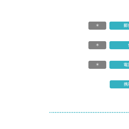
＊
郵
＊
＊
電
携