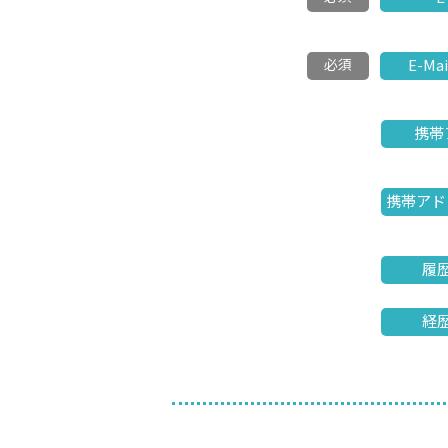
必須
E-Ma
携帯
携帯アド
履歴
経歴