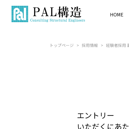
HOME
F2GSS
COMPANY INFORMATION
BUSINESS
PRODUCT
RECRUIT
新卒採用 募
構造設計
企業情報
事業内容
製品紹介
採用情報
トップページ
採用情報
経験者採用 
水源
経験者採用 
建築×BIM
エントリー
いただくにあ