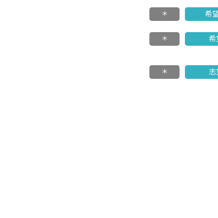
＊
希
＊
希
＊
志