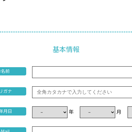
基本情報
お名前
リガナ
年
月
年月日
-Mail