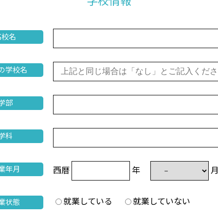
学校情報
高校名
の学校名
学部
学科
西暦
年
業年月
就業している
就業していない
業状態