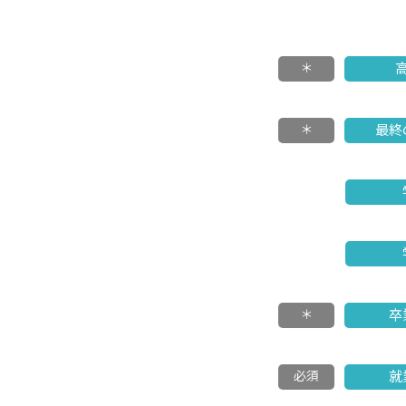
＊
＊
最終
＊
卒
必須
就