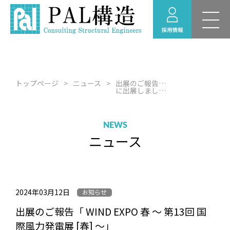
新卒採用 募集要項
RECRUIT
採用情報
福利厚生
トップページ
ニュース
出展のご報告「 WIND EXPO 春 ～ 第13回 国際風力発電展 [春] ～」
採用のお問い合わせ
に出展しました。
経験者採用 募集要項
NEWS
採用情報ニュース
ニュース
インターンシップ情
報
2024年03月12日
お知らせ
出展のご報告「 WIND EXPO 春 ～ 第13回 国
際風力発電展 [春] ～」