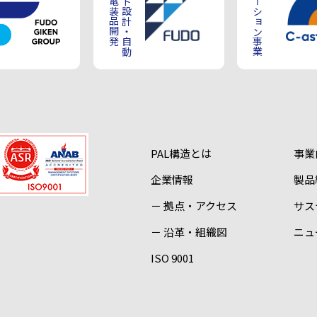
車電子電装品開発
プラント設計・自動
ソリューション事業
PAL構造とは
事業
企業情報
製品
－ 拠点・アクセス
サス
－ 沿革・組織図
ニュ
ISO 9001