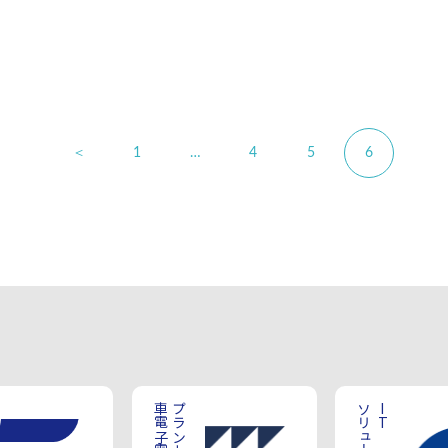
＜
1
…
4
5
6
IT