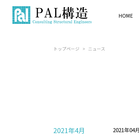
HOME
F2GSS
COMPANY INFORMATION
BUSINESS
PRODUCT
RECRUIT
新卒採用 募
構造設計
企業情報
事業内容
製品紹介
採用情報
トップページ
ニュース
水源
経験者採用 
建築×BIM
2021年4月
2021年04