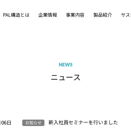
PAL構造とは
企業情報
事業内容
製品紹介
サス
Tekla Structureの活
拠点・アクセス
沿革・組織図
Frame-2 Graphic
PALM-A for Windows
集要項
福利厚生
採用のお問い合わ
構造解析
用
SWAPS
ISO 9001
募集要項
採用情報ニュース
インターンシップ
土木技術
風力発電エンジニア
NEWS
ニュース
新入社員セミナーを行いました
月06日
お知らせ